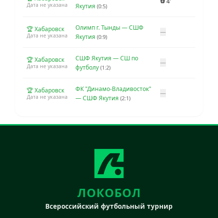
⚽ 4'
Дата не указана
Якутия
(0:5)
Олимп г. Тынды — СШФ
🏆 Хабаровск
—
Дата не указана
Якутия
(0:9)
СШФ Якутия — СШ по
🏆 Хабаровск
—
Дата не указана
футболу
(1:2)
ФК "Динамо-Владивосток"
🏆 Хабаровск
—
Дата не указана
— СШФ Якутия
(2:1)
ЛОКОБОЛ
Всероссийский футбольный турнир