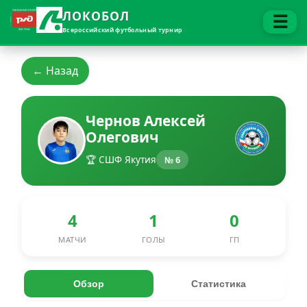
ЛОКОБОЛ
☰
Всероссийский футбольный турнир
← Назад
Чернов Алексей
Олегович
🏆 СШФ Якутия
№ 6
4
1
0
МАТЧИ
ГОЛЫ
ГП
Обзор
Статистика