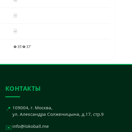
—
—
⚽ 35'
⚽ 37'
КОНТАКТЫ
📍
109004, г. Москва,
ул. Александра Солженицына, д.17, стр.9
✉️
info@lokoball.me