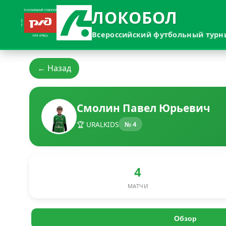
ЛОКОБОЛ
Всероссийский футбольный турн
← Назад
Смолин Павел Юрьевич
🏆 URALKIDS
№ 4
4
МАТЧИ
Обзор