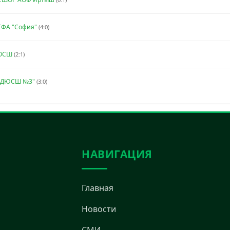
ТФА "София"
(4:0)
 ОСШ
(2:1)
 "ДЮСШ №3"
(3:0)
НАВИГАЦИЯ
Главная
Новости
СМИ