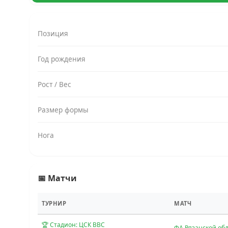
Позиция
Год рождения
Рост / Вес
Размер формы
Нога
📅 Матчи
ТУРНИР
МАТЧ
🏆 Стадион: ЦСК ВВС
ФА Рязанской об