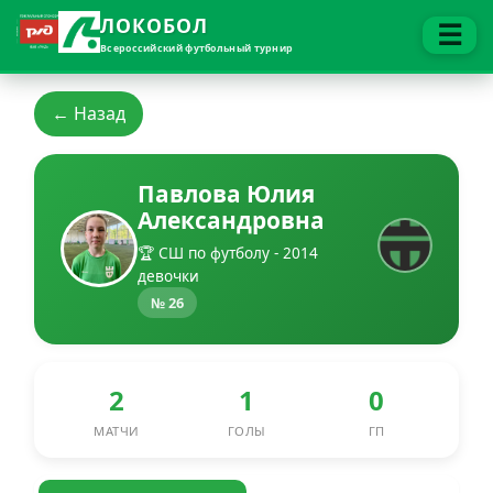
ЛОКОБОЛ
☰
Всероссийский футбольный турнир
← Назад
Павлова Юлия
Александровна
🏆 СШ по футболу - 2014
девочки
№ 26
2
1
0
МАТЧИ
ГОЛЫ
ГП