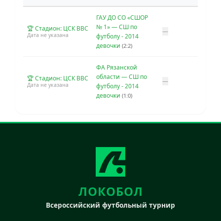
ГАУ ДО СО «СШОР
№ 1» — СШ по
🏆 Стадион: ЦСК ВВС
—
Дата не указана
футболу - 2014
девочки
(2:2)
ФА Рязанской
области — СШ по
🏆 Стадион: ЦСК ВВС
—
Дата не указана
футболу - 2014
девочки
(1:0)
ЛОКОБОЛ
Всероссийский футбольный турнир