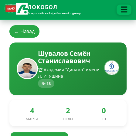
ЛОКОБОЛ
☰
Всероссийский футбольный турнир
← Назад
Шувалов Семён
Станиславович
🏆 Академия "Динамо" имени
Л. И. Яшина
№ 18
4
2
0
МАТЧИ
ГОЛЫ
ГП