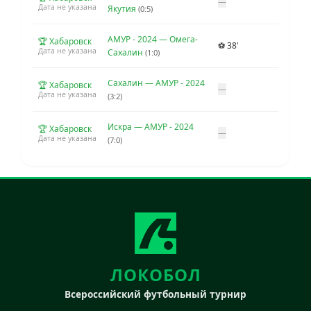
—
Дата не указана
Якутия
(0:5)
АМУР - 2024 — Омега-
🏆 Хабаровск
⚽ 38'
Дата не указана
Сахалин
(1:0)
Сахалин — АМУР - 2024
🏆 Хабаровск
—
Дата не указана
(3:2)
Искра — АМУР - 2024
🏆 Хабаровск
—
Дата не указана
(7:0)
ЛОКОБОЛ
Всероссийский футбольный турнир