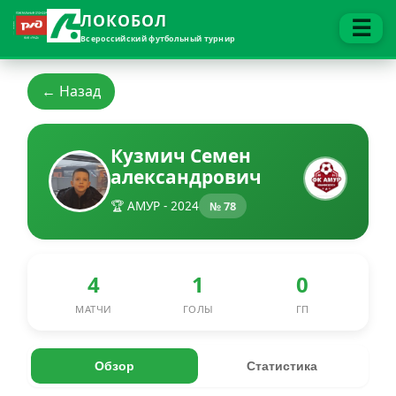
ЛОКОБОЛ
☰
Всероссийский футбольный турнир
← Назад
Кузмич Семен
александрович
🏆 АМУР - 2024
№ 78
4
1
0
МАТЧИ
ГОЛЫ
ГП
Обзор
Статистика