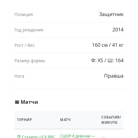
Защитник
Позиция
2014
Год рождения
160 см / 41 кг
Рост / Вес
Ф: XS / Ш: 164
Размер формы
Правша
Нога
📅 Матчи
СОБЫТИЯ/
ТУРНИР
МАТЧ
МИНУТА
СШОР-8 девочки —
🏆 Стадион: ЦСК ВВС