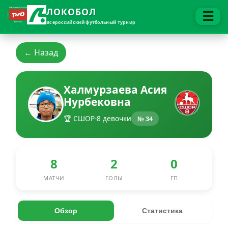
ЛОКОБОЛ
☰
Всероссийский футбольный турнир
← Назад
Халмурзаева Асия
Нурбековна
🏆 СШОР-8 девочки
№ 34
8
2
0
МАТЧИ
ГОЛЫ
ГП
Обзор
Статистика