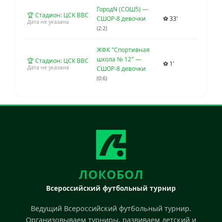
ГородN (СОШ5) —
🏆 Стадион: ЦСК ВВС
СШОР-8 девочки
⚽ 33'
Дата не указана
(2:2)
ЖФК "Спортивная
школа № 12" —
🏆 Стадион: ЦСК ВВС
⚽ 1'
Дата не указана
СШОР-8 девочки
(0:6)
ЛОКОБОЛ
Всероссийский футбольный турнир
Ведущий Всероссийский футбольный турнир.
Организовываем турниры, развиваем детский и