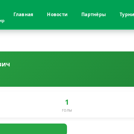
Главная
Новости
Партнёры
Турн
ир
вич
1
ГОЛЫ