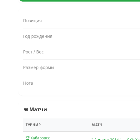
Позиция
Год рождения
Рост / Вес
Размер формы
Нога
📅 Матчи
ТУРНИР
МАТЧ
🏆 Хабаровск
" Динамо-2014 " — СКА-Х