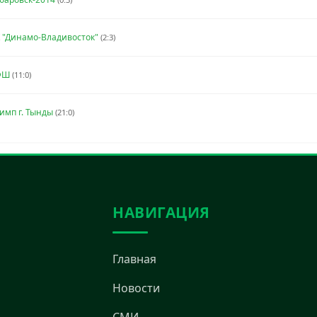
К "Динамо-Владивосток"
(2:3)
ОФШ
(11:0)
имп г. Тынды
(21:0)
НАВИГАЦИЯ
Главная
Новости
СМИ