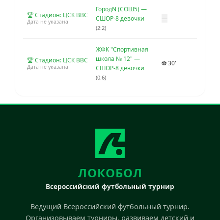
ГородN (СОШ5) —
🏆 Стадион: ЦСК ВВС
СШОР-8 девочки
—
Дата не указана
(2:2)
ЖФК "Спортивная
школа № 12" —
🏆 Стадион: ЦСК ВВС
⚽ 30'
Дата не указана
СШОР-8 девочки
(0:6)
ЛОКОБОЛ
Всероссийский футбольный турнир
Ведущий Всероссийский футбольный турнир.
Организовываем турниры, развиваем детский и