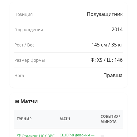
Полузащитник
Позиция
2014
Год рождения
145 см / 35 кг
Рост / Вес
Ф: XS / Ш: 146
Размер формы
Правша
Нога
📅 Матчи
СОБЫТИЯ/
ТУРНИР
МАТЧ
МИНУТА
СШОР-8 девочки —
🏆 Стадион: ЦСК ВВС