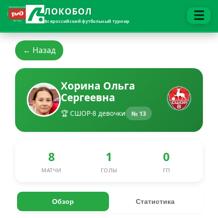
ЛОКОБОЛ
☰
Всероссийский футбольный турнир
← Назад
Хорина Ольга
Сергеевна
🏆 СШОР-8 девочки
№ 13
8
1
0
МАТЧИ
ГОЛЫ
ГП
Обзор
Статистика