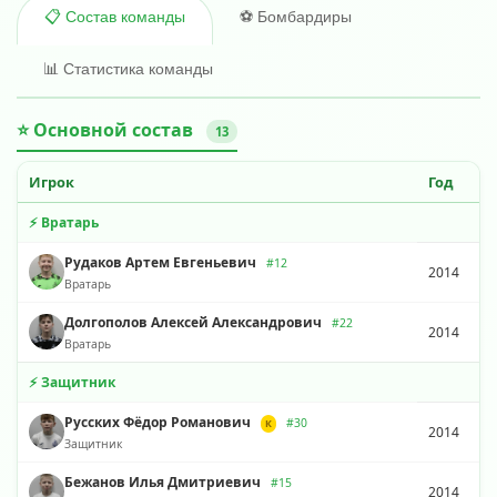
⚽ Бомбардиры
📋 Состав команды
📊 Статистика команды
⭐ Основной состав
13
Игрок
Год
⚡ Вратарь
Рудаков Артем Евгеньевич
#12
2014
Вратарь
Долгополов Алексей Александрович
#22
2014
Вратарь
⚡ Защитник
Русских Фёдор Романович
#30
К
2014
Защитник
Бежанов Илья Дмитриевич
#15
2014