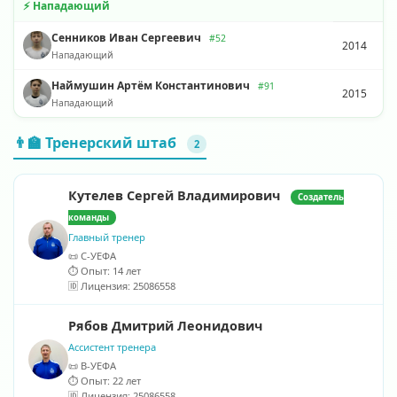
⚡ Нападающий
Сенников Иван Сергеевич
#52
2014
Нападающий
Наймушин Артём Константинович
#91
2015
Нападающий
👨‍🏫 Тренерский штаб
2
Кутелев Сергей Владимирович
Создатель
команды
Главный тренер
📜 С-УЕФА
⏱️ Опыт: 14 лет
🆔 Лицензия: 25086558
Рябов Дмитрий Леонидович
Ассистент тренера
📜 В-УЕФА
⏱️ Опыт: 22 лет
🆔 Лицензия: 25086558