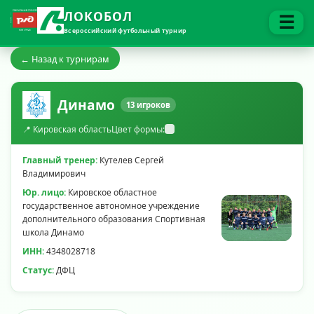
ЛОКОБОЛ
☰
Всероссийский футбольный турнир
← Назад к турнирам
Динамо
13 игроков
📍 Кировская область
Цвет формы:
Главный тренер:
Кутелев Сергей
Владимирович
Юр. лицо:
Кировское областное
государственное автономное учреждение
дополнительного образования Спортивная
школа Динамо
ИНН:
4348028718
Статус:
ДФЦ