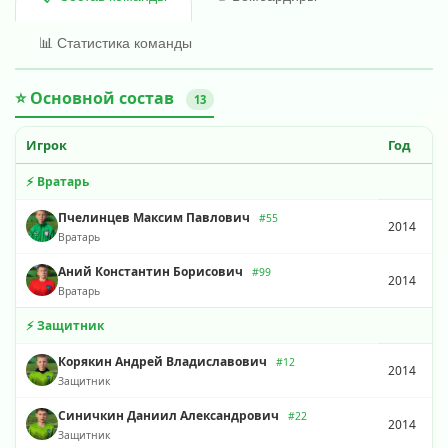
📊 Статистика команды
⭐ Основной состав
13
Игрок
Год
⚡ Вратарь
Пчелинцев Максим Павлович
#55
2014
Вратарь
Аний Константин Борисович
#99
2014
Вратарь
⚡ Защитник
Корякин Андрей Владиславович
#12
2014
Защитник
Синичкин Даниил Александрович
#22
2014
Защитник