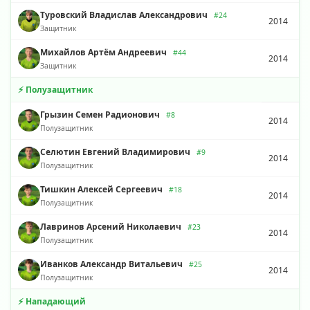
Туровский Владислав Александрович
#24
2014
Защитник
Михайлов Артём Андреевич
#44
2014
Защитник
⚡ Полузащитник
Грызин Семен Радионович
#8
2014
Полузащитник
Селютин Евгений Владимирович
#9
2014
Полузащитник
Тишкин Алексей Сергеевич
#18
2014
Полузащитник
Лавринов Арсений Николаевич
#23
2014
Полузащитник
Иванков Александр Витальевич
#25
2014
Полузащитник
⚡ Нападающий