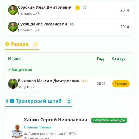
Сорокин Илья Дмитриевич
#7
К
2014
Нападающий
Сухов Денис Русланович
#5
2014
Нападающий
🔄 Резерв
1
Игрок
Год
Статус
⚡ Защитник
Выжанов Максим Дмитриевич
#11
2014
Резерв
Защитник
👨‍🏫 Тренерский штаб
2
Ханин Сергей Николаевич
Создатель команды
Главный тренер
📜 Лицензия категории C-UEFA
⏱️ Опыт: 41 лет