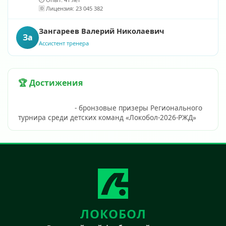
🆔 Лицензия: 23 045 382
Зангареев Валерий Николаевич
За
Ассистент тренера
🏆 Достижения
                            - бронзовые призеры Регионального 
турнира среди детских команд «Локобол-2026-
ЛОКОБОЛ