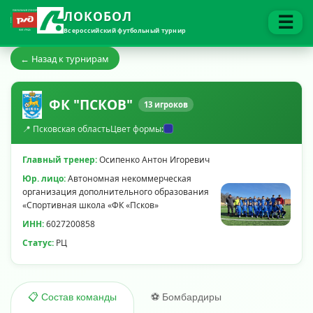
ЛОКОБОЛ
☰
Всероссийский футбольный турнир
← Назад к турнирам
ФК "ПСКОВ"
13 игроков
📍 Псковская область
Цвет формы:
Главный тренер:
Осипенко Антон Игоревич
Юр. лицо:
Автономная некоммерческая
организация дополнительного образования
«Спортивная школа «ФК «Псков»
ИНН:
6027200858
Статус:
РЦ
⚽ Бомбардиры
📋 Состав команды