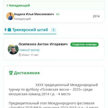
⚡ Нападающий
Андала Илья Максимович
#6
2014
Нападающий
👨‍🏫 Тренерский штаб
1
Осипенко Антон Игоревич
Создатель команды
Главный тренер
⏱️ Опыт: 17 лет
🏆 Достижения
                            XXXХ традиционный Международный 
турнир по футболу «Псковская весна – 2025» среди 
юношеских команд 2014 г.р. - 4 место
Предварительный этап Международного фестиваля 
«Локобол-2025-РЖД» мальчики 2013-2015 гг.р.- 4 место