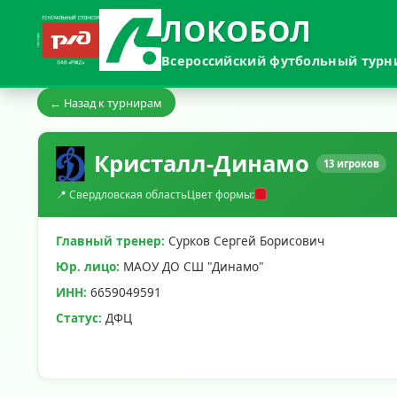
ЛОКОБОЛ
Всероссийский футбольный турн
← Назад к турнирам
Кристалл-Динамо
13 игроков
📍 Свердловская область
Цвет формы:
Главный тренер:
Сурков Сергей Борисович
Юр. лицо:
МАОУ ДО СШ "Динамо"
ИНН:
6659049591
Статус:
ДФЦ