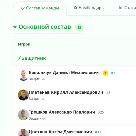
⚽ Бомбардиры
📊 Стат
📋 Состав команды
⭐ Основной состав
13
Игрок
⚡ Защитник
Ковальчук Даниил Михайлович
#2
К
Защитник
Плетенев Кирилл Александрович
#8
Защитник
Трошков Александр Павлович
#25
Защитник
Цветков Артём Дмитриевич
#33