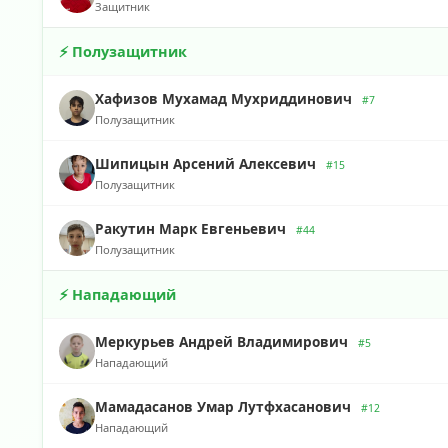
Защитник
⚡ Полузащитник
Хафизов Мухамад Мухриддинович
#7
Полузащитник
Шипицын Арсений Алексевич
#15
Полузащитник
Ракутин Марк Евгеньевич
#44
Полузащитник
⚡ Нападающий
Меркурьев Андрей Владимирович
#5
Нападающий
Мамадасанов Умар Лутфхасанович
#12
Нападающий