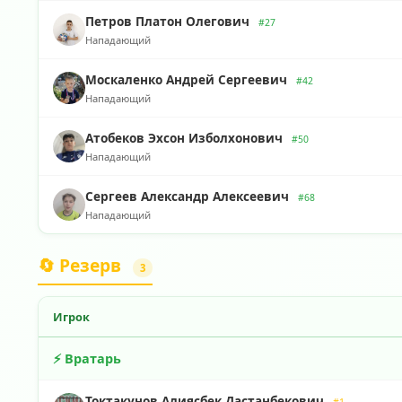
Петров Платон Олегович
#27
Нападающий
Москаленко Андрей Сергеевич
#42
Нападающий
Атобеков Эхсон Изболхонович
#50
Нападающий
Сергеев Александр Алексеевич
#68
Нападающий
🔄 Резерв
3
Игрок
⚡ Вратарь
Токтакунов Алиясбек Дастанбекович
#1