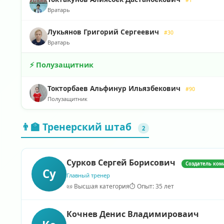
Вратарь
Лукьянов Григорий Сергеевич
#30
Вратарь
⚡ Полузащитник
Токторбаев Альфинур Ильязбекович
#90
Полузащитник
👨‍🏫 Тренерский штаб
2
Сурков Сергей Борисович
Создатель ко
Су
Главный тренер
📜 Высшая категория
⏱️ Опыт: 35 лет
Кочнев Денис Владимироваич