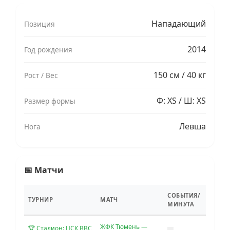
Нападающий
Позиция
2014
Год рождения
150 см / 40 кг
Рост / Вес
Ф: XS / Ш: XS
Размер формы
Левша
Нога
📅 Матчи
СОБЫТИЯ/
ТУРНИР
МАТЧ
МИНУТА
ЖФК Тюмень —
🏆 Стадион: ЦСК ВВС