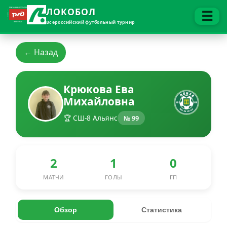
ЛОКОБОЛ
☰
Всероссийский футбольный турнир
← Назад
Крюкова Ева
Михайловна
🏆 СШ-8 Альянс
№ 99
2
1
0
МАТЧИ
ГОЛЫ
ГП
Обзор
Статистика