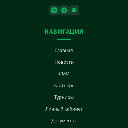
НАВИГАЦИЯ
Главная
Новости
СМИ
Партнёры
Турниры
Личный кабинет
Документы