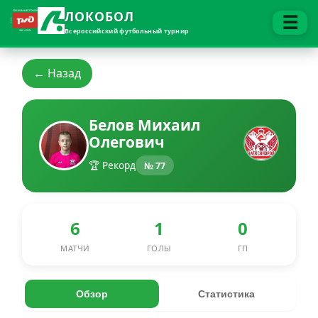
ЛОКОБОЛ
☰
Всероссийский футбольный турнир
← Назад
Белов Михаил
Олегович
🏆 Рекорд
№ 77
6
1
0
МАТЧИ
ГОЛЫ
ГП
Обзор
Статистика