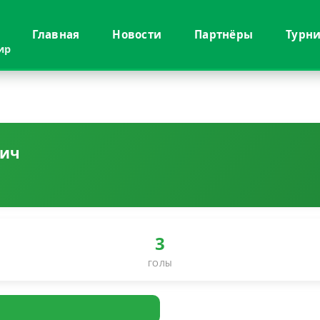
Главная
Новости
Партнёры
Турн
ир
вич
3
ГОЛЫ