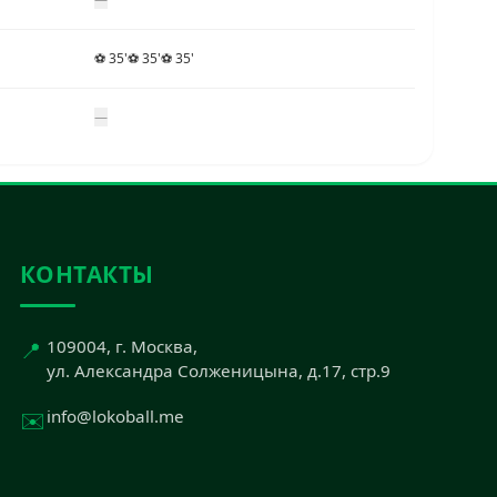
⚽ 35'
⚽ 35'
⚽ 35'
—
КОНТАКТЫ
📍
109004, г. Москва,
ул. Александра Солженицына, д.17, стр.9
✉️
info@lokoball.me