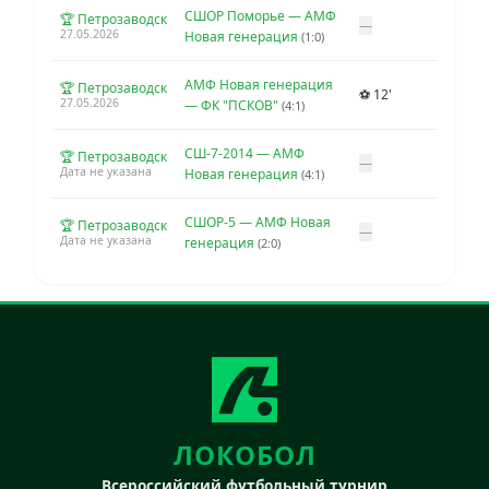
СШОР Поморье — АМФ
🏆 Петрозаводск
—
27.05.2026
Новая генерация
(1:0)
АМФ Новая генерация
🏆 Петрозаводск
⚽ 12'
27.05.2026
— ФК "ПСКОВ"
(4:1)
СШ-7-2014 — АМФ
🏆 Петрозаводск
—
Дата не указана
Новая генерация
(4:1)
СШОР-5 — АМФ Новая
🏆 Петрозаводск
—
Дата не указана
генерация
(2:0)
ЛОКОБОЛ
Всероссийский футбольный турнир