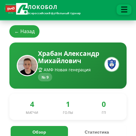
ЛОКОБОЛ
☰
Всероссийский футбольный турнир
← Назад
Храбан Александр
Михайлович
🏆 АМФ Новая генерация
№ 9
4
1
0
МАТЧИ
ГОЛЫ
ГП
Обзор
Статистика