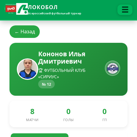
ЛОКОБОЛ
☰
Всероссийский футбольный турнир
← Назад
Кононов Илья
Дмитриевич
🏆 ФУТБОЛЬНЫЙ КЛУБ
«СИРИУС»
№ 12
8
0
0
МАТЧИ
ГОЛЫ
ГП