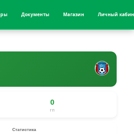
иры
Документы
Магазин
Личный кабин
0
ГП
Статистика