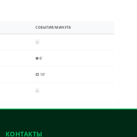
СОБЫТИЯ/МИНУТА
—
⚽ 6'
🟨 10'
—
КОНТАКТЫ