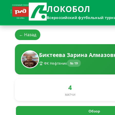
ЛОКОБОЛ
Всероссийский футбольный турн
← Назад
Биктеева Зарина Алмазов
🏆 ФК Нефтяник
№ 19
4
МАТЧИ
Обзор