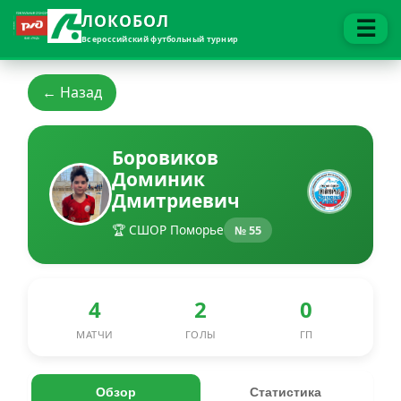
ЛОКОБОЛ
☰
Всероссийский футбольный турнир
← Назад
Боровиков
Доминик
Дмитриевич
🏆 СШОР Поморье
№ 55
4
2
0
МАТЧИ
ГОЛЫ
ГП
Обзор
Статистика