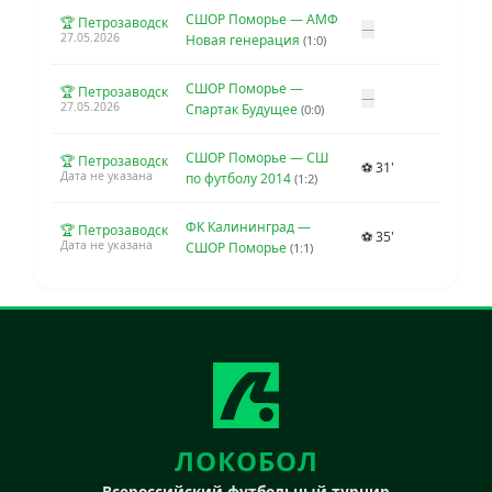
СШОР Поморье — АМФ
🏆 Петрозаводск
—
27.05.2026
Новая генерация
(1:0)
СШОР Поморье —
🏆 Петрозаводск
—
27.05.2026
Спартак Будущее
(0:0)
СШОР Поморье — СШ
🏆 Петрозаводск
⚽ 31'
Дата не указана
по футболу 2014
(1:2)
ФК Калининград —
🏆 Петрозаводск
⚽ 35'
Дата не указана
СШОР Поморье
(1:1)
ЛОКОБОЛ
Всероссийский футбольный турнир