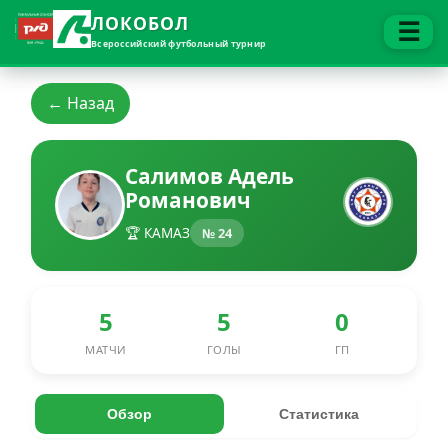
ЛОКОБОЛ
☰
Всероссийский футбольный турнир
← Назад
Салимов Адель
Романович
🏆 КАМАЗ
№ 24
5
5
0
МАТЧИ
ГОЛЫ
ГП
Обзор
Статистика