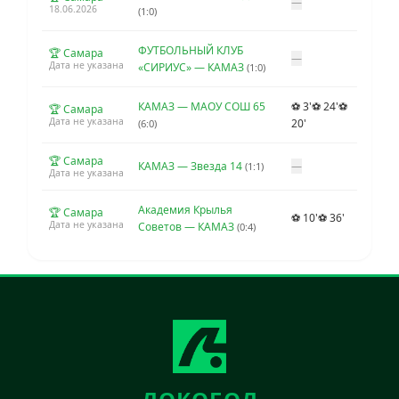
—
18.06.2026
(1:0)
ФУТБОЛЬНЫЙ КЛУБ
🏆 Самара
—
Дата не указана
«СИРИУС» — КАМАЗ
(1:0)
КАМАЗ — МАОУ СОШ 65
⚽ 3'
⚽ 24'
⚽
🏆 Самара
Дата не указана
20'
(6:0)
🏆 Самара
КАМАЗ — Звезда 14
—
(1:1)
Дата не указана
Академия Крылья
🏆 Самара
⚽ 10'
⚽ 36'
Дата не указана
Советов — КАМАЗ
(0:4)