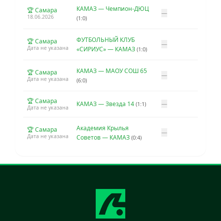
КАМАЗ — Чемпион-ДЮЦ
🏆 Самара
—
18.06.2026
(1:0)
ФУТБОЛЬНЫЙ КЛУБ
🏆 Самара
—
Дата не указана
«СИРИУС» — КАМАЗ
(1:0)
КАМАЗ — МАОУ СОШ 65
🏆 Самара
—
Дата не указана
(6:0)
🏆 Самара
КАМАЗ — Звезда 14
—
(1:1)
Дата не указана
Академия Крылья
🏆 Самара
—
Дата не указана
Советов — КАМАЗ
(0:4)