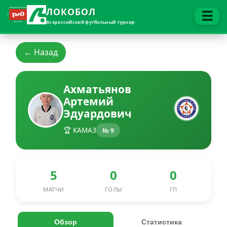
ЛОКОБОЛ
☰
Всероссийский футбольный турнир
← Назад
Ахматьянов
Артемий
Эдуардович
🏆 КАМАЗ
№ 9
5
0
0
МАТЧИ
ГОЛЫ
ГП
Обзор
Статистика