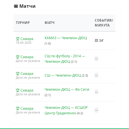
📅 Матчи
СОБЫТИЯ/
ТУРНИР
МАТЧ
МИНУТА
КАМАЗ — Чемпион-ДЮЦ
🏆 Самара
🟨 34'
18.06.2026
(1:0)
СШ по футболу - 2014 —
🏆 Самара
—
Дата не указана
Чемпион-ДЮЦ
(2:1)
🏆 Самара
СШ — Чемпион-ДЮЦ
—
(2:3)
Дата не указана
Чемпион-ДЮЦ — Фк Сити
🏆 Самара
—
Дата не указана
(2:1)
Чемпион-ДЮЦ — КСШОР
🏆 Самара
—
Дата не указана
Центр Градиленко
(4:2)