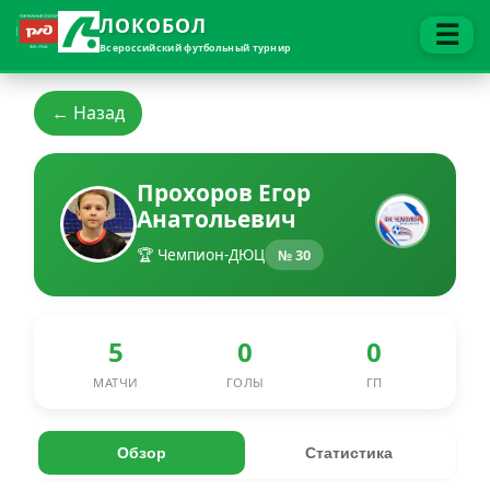
ЛОКОБОЛ
☰
Всероссийский футбольный турнир
← Назад
Прохоров Егор
Анатольевич
🏆 Чемпион-ДЮЦ
№ 30
5
0
0
МАТЧИ
ГОЛЫ
ГП
Обзор
Статистика