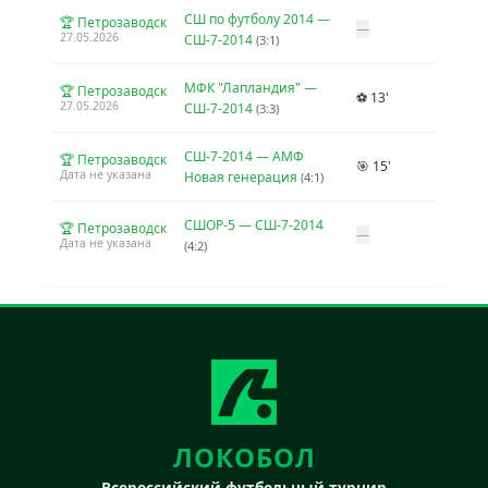
СШ по футболу 2014 —
🏆 Петрозаводск
—
27.05.2026
СШ-7-2014
(3:1)
МФК "Лапландия" —
🏆 Петрозаводск
⚽ 13'
27.05.2026
СШ-7-2014
(3:3)
СШ-7-2014 — АМФ
🏆 Петрозаводск
🎯 15'
Дата не указана
Новая генерация
(4:1)
СШОР-5 — СШ-7-2014
🏆 Петрозаводск
—
Дата не указана
(4:2)
ЛОКОБОЛ
Всероссийский футбольный турнир