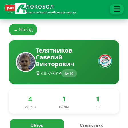
ЛОКОБОЛ
☰
Всероссийский футбольный турнир
← Назад
Телятников
Савелий
Викторович
🏆 СШ-7-2014
№ 10
4
1
1
МАТЧИ
ГОЛЫ
ГП
Обзор
Статистика