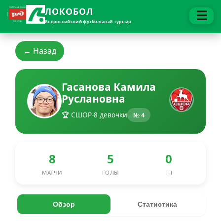
ЛОКОБОЛ
☰
Всероссийский футбольный турнир
← Назад
Гасанова Камила
Руслановна
🏆 СШОР-8 девочки
№ 4
8
5
0
МАТЧИ
ГОЛЫ
ГП
Обзор
Статистика