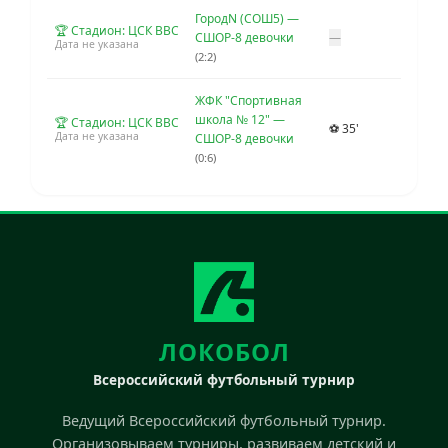
ГородN (СОШ5) —
🏆 Стадион: ЦСК ВВС
СШОР-8 девочки
—
Дата не указана
(2:2)
ЖФК "Спортивная
школа № 12" —
🏆 Стадион: ЦСК ВВС
⚽ 35'
Дата не указана
СШОР-8 девочки
(0:6)
ЛОКОБОЛ
Всероссийский футбольный турнир
Ведущий Всероссийский футбольный турнир.
Организовываем турниры, развиваем детский и