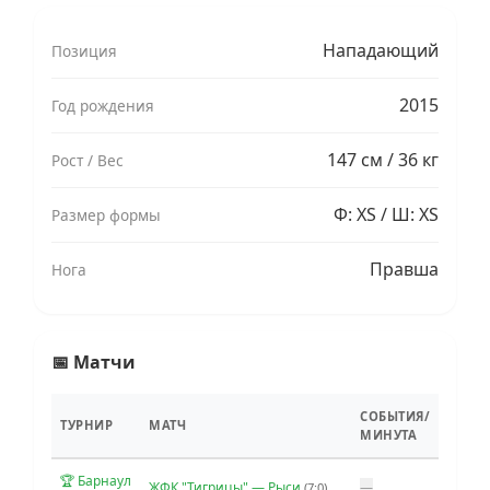
Нападающий
Позиция
2015
Год рождения
147 см / 36 кг
Рост / Вес
Ф: XS / Ш: XS
Размер формы
Правша
Нога
📅 Матчи
СОБЫТИЯ/
ТУРНИР
МАТЧ
МИНУТА
🏆 Барнаул
ЖФК "Тигрицы" — Рыси
—
(7:0)