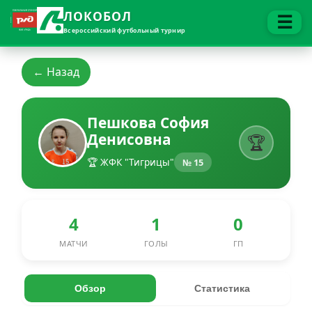
ЛОКОБОЛ
☰
Всероссийский футбольный турнир
← Назад
Пешкова София
Денисовна
🏆
🏆 ЖФК "Тигрицы"
№ 15
4
1
0
МАТЧИ
ГОЛЫ
ГП
Обзор
Статистика