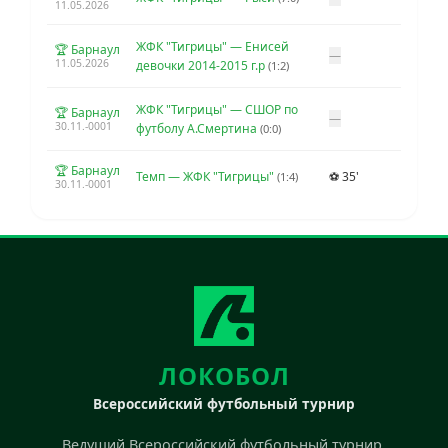
11.05.2026
ЖФК "Тигрицы" — Енисей
🏆 Барнаул
—
11.05.2026
девочки 2014-2015 г.р
(1:2)
ЖФК "Тигрицы" — СШОР по
🏆 Барнаул
—
30.11.-0001
футболу А.Смертина
(0:0)
🏆 Барнаул
Темп — ЖФК "Тигрицы"
⚽ 35'
(1:4)
30.11.-0001
ЛОКОБОЛ
Всероссийский футбольный турнир
Ведущий Всероссийский футбольный турнир.