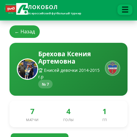
ЛОКОБОЛ
☰
Всероссийский футбольный турнир
← Назад
Брехова Ксения
Артемовна
🏆 Енисей девочки 2014-2015
г.р
№ 7
7
4
1
МАТЧИ
ГОЛЫ
ГП