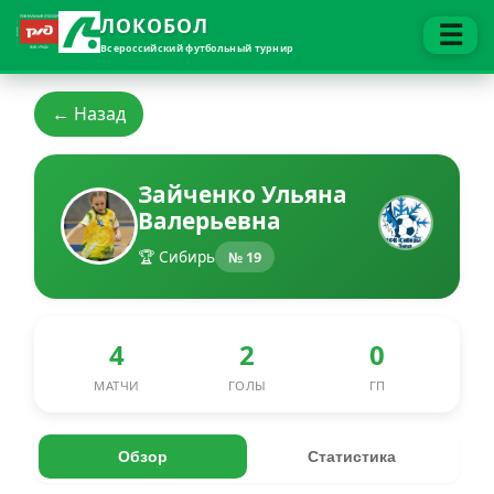
ЛОКОБОЛ
☰
Всероссийский футбольный турнир
← Назад
Зайченко Ульяна
Валерьевна
🏆 Сибирь
№ 19
4
2
0
МАТЧИ
ГОЛЫ
ГП
Обзор
Статистика