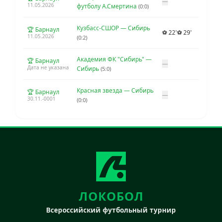
—
11.05.2026
футболу А.Смертина
(0:0)
Кузбасс-СШОР — Сибирь
🏆 Барнаул
⚽ 22'
⚽ 29'
11.05.2026
(0:2)
Академия ФК "Сибирь" —
🏆 Барнаул
—
Дата не указана
Сибирь
(5:0)
Красная звезда — Сибирь
🏆 Барнаул
—
30.11.-0001
(0:0)
ЛОКОБОЛ
Всероссийский футбольный турнир