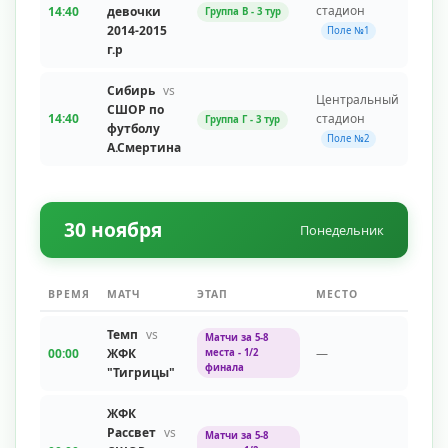
стадион
14:40
девочки
Группа В - 3 тур
2014-2015
Поле №1
г.р
Сибирь
vs
Центральный
СШОР по
14:40
стадион
Группа Г - 3 тур
футболу
Поле №2
А.Смертина
30 ноября
Понедельник
ВРЕМЯ
МАТЧ
ЭТАП
МЕСТО
Темп
vs
Матчи за 5-8
00:00
ЖФК
—
места - 1/2
финала
"Тигрицы"
ЖФК
Рассвет
vs
Матчи за 5-8