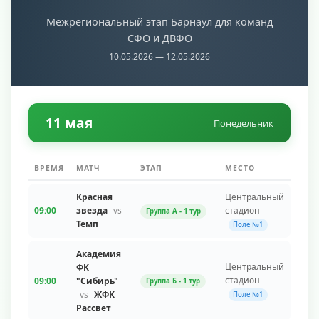
Межрегиональный этап Барнаул для команд
СФО и ДВФО
10.05.2026 — 12.05.2026
11 мая
Понедельник
ВРЕМЯ
МАТЧ
ЭТАП
МЕСТО
Красная
Центральный
09:00
звезда
vs
стадион
Группа A - 1 тур
Темп
Поле №1
Академия
Центральный
ФК
стадион
09:00
"Сибирь"
Группа Б - 1 тур
vs
ЖФК
Поле №1
Рассвет