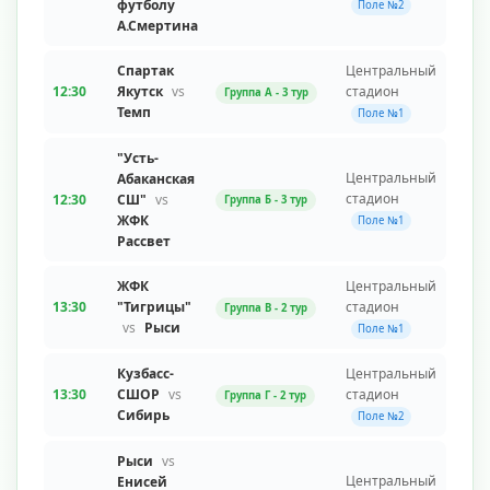
футболу
Поле №2
А.Смертина
Спартак
Центральный
12:30
Якутск
vs
стадион
Группа A - 3 тур
Темп
Поле №1
"Усть-
Центральный
Абаканская
стадион
12:30
СШ"
vs
Группа Б - 3 тур
ЖФК
Поле №1
Рассвет
ЖФК
Центральный
13:30
"Тигрицы"
стадион
Группа В - 2 тур
vs
Рыси
Поле №1
Кузбасс-
Центральный
13:30
СШОР
vs
стадион
Группа Г - 2 тур
Сибирь
Поле №2
Рыси
vs
Центральный
Енисей