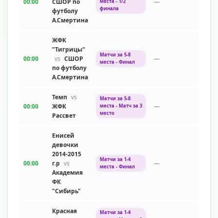
00:00
СШОР по
—
места - 1/2
финала
футболу
А.Смертина
ЖФК
"Тигрицы"
Матчи за 5-8
00:00
vs
СШОР
—
места - Финал
по футболу
А.Смертина
Темп
vs
Матчи за 5-8
00:00
ЖФК
—
места - Матч за 3
место
Рассвет
Енисей
девочки
2014-2015
Матчи за 1-4
00:00
г.р
vs
—
места - Финал
Академия
ФК
"Сибирь"
Красная
Матчи за 1-4