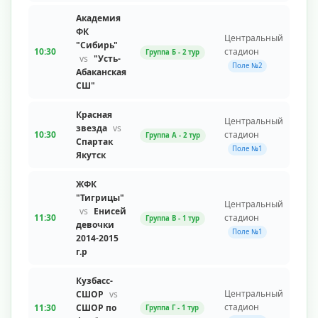
Академия
ФК
Центральный
"Сибирь"
10:30
стадион
Группа Б - 2 тур
vs
"Усть-
Поле №2
Абаканская
СШ"
Красная
Центральный
звезда
vs
10:30
стадион
Группа A - 2 тур
Спартак
Поле №1
Якутск
ЖФК
"Тигрицы"
Центральный
vs
Енисей
11:30
стадион
Группа В - 1 тур
девочки
Поле №1
2014-2015
г.р
Кузбасс-
Центральный
СШОР
vs
стадион
11:30
СШОР по
Группа Г - 1 тур