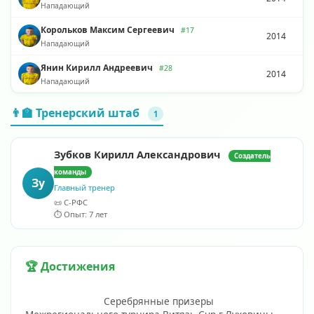
Нападающий
Корольков Максим Сергеевич
#17
2014
Нападающий
Янин Кирилл Андреевич
#28
2014
Нападающий
👨‍🏫 Тренерский штаб
1
Зубков Кирилл Александрович
Создатель
команды
Зу
Главный тренер
📜 С-РФС
⏱️ Опыт: 7 лет
🏆 Достижения
                            Серебрянные призеры 