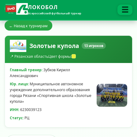
ЛОКОБОЛ
☰
Всероссийский футбольный турнир
← Назад к турнирам
Золотые купола
13 игроков
📍 Рязанская область
Цвет формы:
Главный тренер:
Зубков Кирилл
Александрович
Юр. лицо:
Муниципальное автономное
учреждение дополнительного образования
города Рязани «Спортивная школа «Золотые
купола»
ИНН:
6230039123
Статус:
РЦ