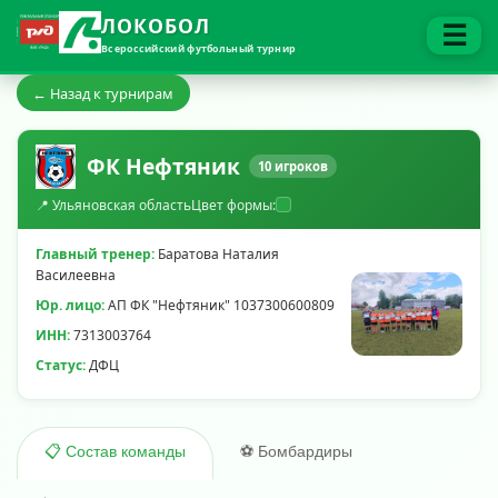
ЛОКОБОЛ
☰
Всероссийский футбольный турнир
← Назад к турнирам
ФК Нефтяник
10 игроков
📍 Ульяновская область
Цвет формы:
Главный тренер:
Баратова Наталия
Василеевна
Юр. лицо:
АП ФК "Нефтяник" 1037300600809
ИНН:
7313003764
Статус:
ДФЦ
⚽ Бомбардиры
📋 Состав команды