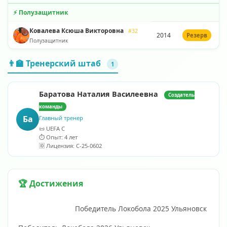
⚡ Полузащитник
Ковалева Ксюша Викторовна
#32
2014
Резерв
Полузащитник
👨‍🏫 Тренерский штаб
1
Баратова Наталия Василеевна
Создатель
команды
Ба
Главный тренер
📜 UEFA C
⏱️ Опыт: 4 лет
🆔 Лицензия: C-25-0602
🏆 Достижения
                            Победитель Локобола 2025 Ульяновск