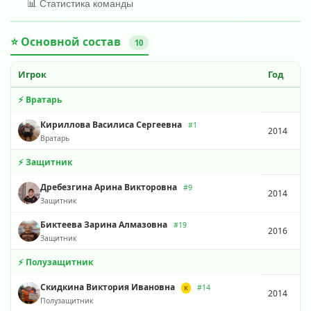
📊 Статистика команды
⭐ Основной состав
10
Игрок
Год
⚡ Вратарь
Кириллова Василиса Сергеевна
#1
2014
Вратарь
⚡ Защитник
Дребезгина Арина Викторовна
#9
2014
Защитник
Биктеева Зарина Алмазовна
#19
2016
Защитник
⚡ Полузащитник
Скидкина Виктория Ивановна
#14
К
2014
Полузащитник