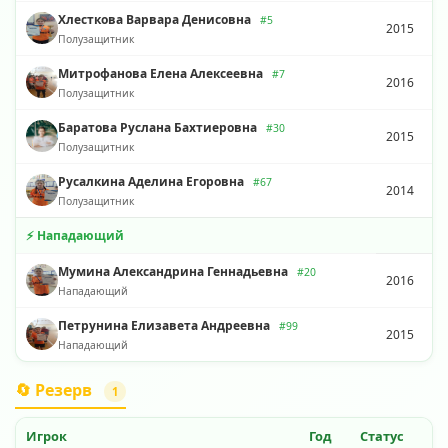
Хлесткова Варвара Денисовна
#5
2015
Полузащитник
Митрофанова Елена Алексеевна
#7
2016
Полузащитник
Баратова Руслана Бахтиеровна
#30
2015
Полузащитник
Русалкина Аделина Егоровна
#67
2014
Полузащитник
⚡ Нападающий
Мумина Александрина Геннадьевна
#20
2016
Нападающий
Петрунина Елизавета Андреевна
#99
2015
Нападающий
🔄 Резерв
1
Игрок
Год
Статус