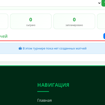
0
0
сыграно
запланировано
тчей
🏟️ В этом турнире пока нет созданных матчей
НАВИГАЦИЯ
Главная