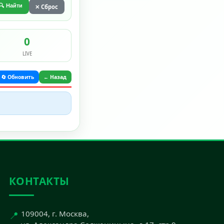
🔍 Найти
✕ Сброс
0
LIVE
🔄 Обновить
← Назад
КОНТАКТЫ
📍
109004, г. Москва,