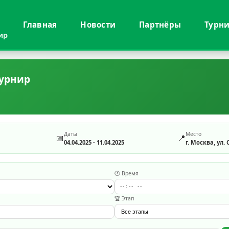
Главная
Новости
Партнёры
Турн
ир
урнир
Даты
Место
📅
📍
04.04.2025 - 11.04.2025
г. Москва, ул.
🕐 Время
🏆 Этап