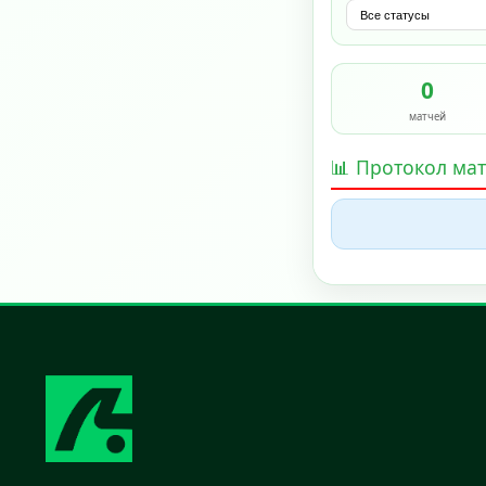
0
матчей
📊 Протокол ма