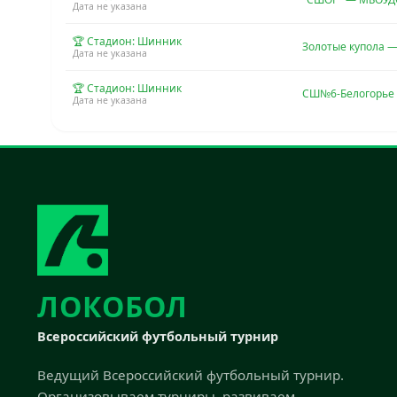
Дата не указана
🏆 Стадион: Шинник
Золотые купола 
Дата не указана
🏆 Стадион: Шинник
СШ№6-Белогорье 
Дата не указана
ЛОКОБОЛ
Всероссийский футбольный турнир
Ведущий Всероссийский футбольный турнир.
Организовываем турниры, развиваем