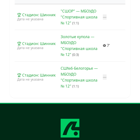
"СШОР" — МБОУДО
🏆 Стадион: Шинник
"Спортивная школа
—
Дата не указана
№ 12"
(1:1)
Золотые купола —
МБОУДО
🏆 Стадион: Шинник
⚽ 7'
Дата не указана
"Спортивная школа
№ 12"
(0:3)
СШ№6-Белогорье —
МБОУДО
🏆 Стадион: Шинник
—
Дата не указана
"Спортивная школа
№ 12"
(1:1)