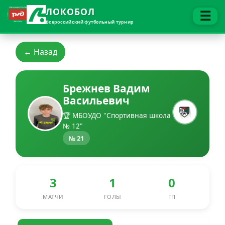
ЛОКОБОЛ
☰
Всероссийский футбольный турнир
← Назад
Брежнев Вадим
Васильевич
🏆 МБОУДО "Спортивная школа
№ 12"
№ 21
3
1
0
МАТЧИ
ГОЛЫ
ГП