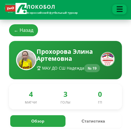
ЛОКОБОЛ
☰
Всероссийский футбольный турнир
← Назад
Прохорова Элина
Артемовна
🏆 МАУ ДО СШ Надежда
№ 19
4
3
0
МАТЧИ
ГОЛЫ
ГП
Обзор
Статистика