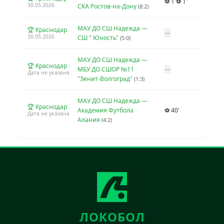
⚽ 1'
⚽ 1'
30.05.2026
СКА Ростов-на-Дону
(8:2)
МАУ ДО СШ Надежда —
🏆 Краснодар
—
30.05.2026
СШ " Юность"
(5:0)
МАУ ДО СШ Надежда —
🏆 Краснодар
МБУ ДО СШОР №11
—
Дата не указана
"Зенит-Волгоград"
(1:3)
МАУ ДО СШ Надежда —
🏆 Краснодар
Академия Футбола
⚽ 40'
Дата не указана
Алания
(4:2)
ЛОКОБОЛ