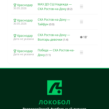
МАУ ДО СШ Надежда —
🏆 Краснодар
—
30.05.2026
СКА Ростов-на-Дону
(8:2)
СКА Ростов-на-Дону —
🏆 Краснодар
—
30.05.2026
Тайфун
(0:0)
СКА Ростов-на-Дону —
🏆 Краснодар
⚽ 18'
Дата не указана
Волгарь-девочки
(1:4)
Победа — СКА Ростов-на-
🏆 Краснодар
—
Дата не указана
Дону
(1:1)
ЛОКОБОЛ
Всероссийский футбольный турнир