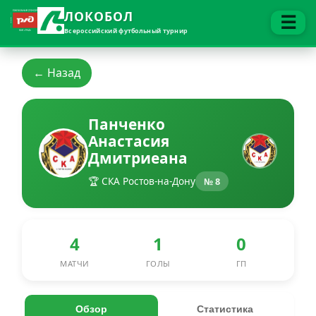
ЛОКОБОЛ
☰
Всероссийский футбольный турнир
← Назад
Панченко
Анастасия
Дмитриеана
🏆 СКА Ростов-на-Дону
№ 8
4
1
0
МАТЧИ
ГОЛЫ
ГП
Обзор
Статистика