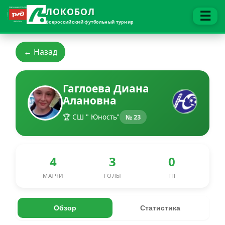
ЛОКОБОЛ
☰
Всероссийский футбольный турнир
← Назад
Гаглоева Диана
Алановна
🏆 СШ " Юность"
№ 23
4
3
0
МАТЧИ
ГОЛЫ
ГП
Обзор
Статистика