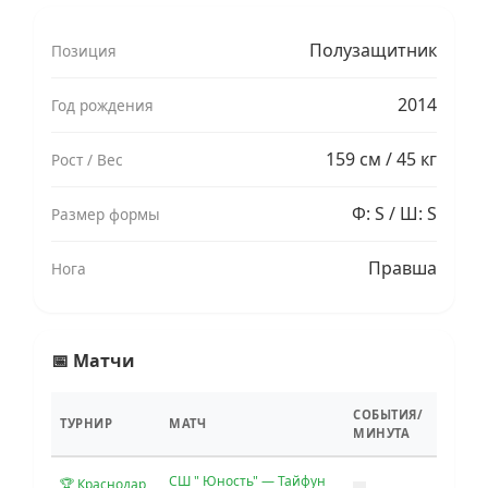
Полузащитник
Позиция
2014
Год рождения
159 см / 45 кг
Рост / Вес
Ф: S / Ш: S
Размер формы
Правша
Нога
📅 Матчи
СОБЫТИЯ/
ТУРНИР
МАТЧ
МИНУТА
СШ " Юность" — Тайфун
🏆 Краснодар