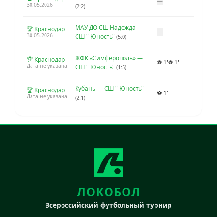
—
30.05.2026
(2:2)
МАУ ДО СШ Надежда —
🏆 Краснодар
—
30.05.2026
СШ " Юность"
(5:0)
ЖФК «Симферополь» —
🏆 Краснодар
⚽ 1'
⚽ 1'
Дата не указана
СШ " Юность"
(1:5)
Кубань — СШ " Юность"
🏆 Краснодар
⚽ 1'
Дата не указана
(2:1)
ЛОКОБОЛ
Всероссийский футбольный турнир