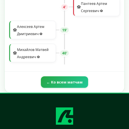
Пантеев Артем
⚽
4'
Сергеевич ⚽
Алексеев Артем
⚽
19'
Дмитриевич ⚽
Михайлов Матвей
⚽
40'
Андреевич ⚽
← Ко всем матчам