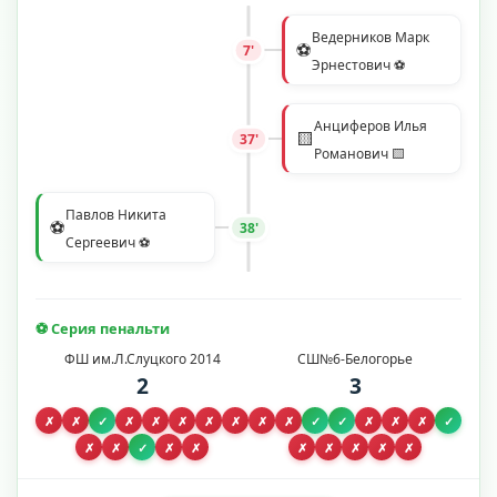
Ведерников Марк
⚽
7'
Эрнестович ⚽
Анциферов Илья
🟨
37'
Романович 🟨
Павлов Никита
⚽
38'
Сергеевич ⚽
⚽ Серия пенальти
ФШ им.Л.Слуцкого 2014
СШ№6-Белогорье
2
3
✗
✗
✓
✗
✗
✗
✗
✗
✗
✗
✓
✓
✗
✗
✗
✓
✗
✗
✓
✗
✗
✗
✗
✗
✗
✗