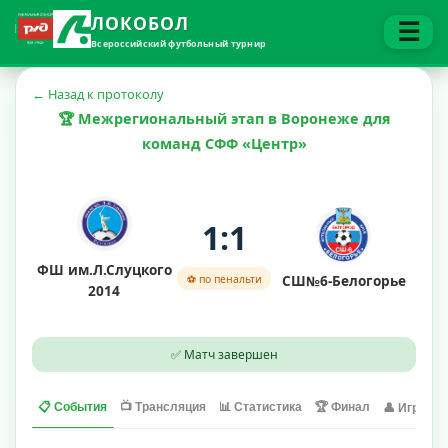
ЛОКОБОЛ
☰
Всероссийский футбольный турнир
← Назад к протоколу
🏆 Межрегиональный этап в Воронеже для
команд СФФ «Центр»
1:1
ФШ им.Л.Слуцкого
СШ№6-Белогорье
⚽ по пенальти
2014
✅ Матч завершен
📋 События
📺 Трансляция
📊 Статистика
🏆 Финал
👤 Игроки