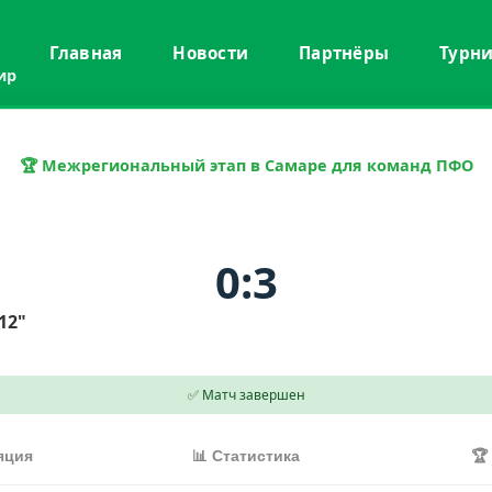
Главная
Новости
Партнёры
Турн
ир
🏆 Межрегиональный этап в Самаре для команд ПФО
0:3
12"
✅ Матч завершен
яция
📊 Статистика
🏆