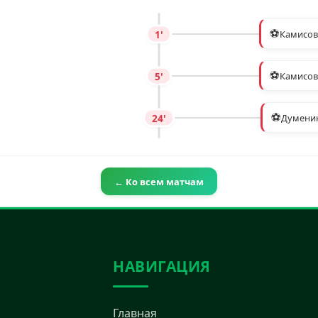
⚽
1'
Камисов
⚽
5'
Камисов
⚽
24'
Думени
← Ко всем матчам
НАВИГАЦИЯ
Главная