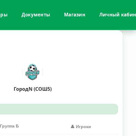
иры
Документы
Магазин
Личный кабин
ГородN (СОШ5)
 Группа Б
👤 Игроки