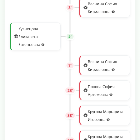
Веснина София
⚽
3'
Кирилловна ⚽
Кузнецова
⚽
5'
Елизавета
Евгеньевна ⚽
Веснина София
⚽
7'
Кирилловна ⚽
Попова София
⚽
23'
Артемовна ⚽
Кругова Маргарита
⚽
38'
Игоревна ⚽
Кругова Маргарита