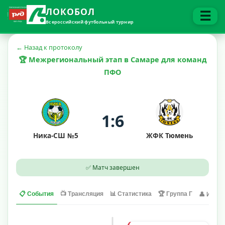
ЛОКОБОЛ
☰
Всероссийский футбольный турнир
← Назад к протоколу
🏆 Межрегиональный этап в Самаре для команд
ПФО
1:6
Ника-СШ №5
ЖФК Тюмень
✅ Матч завершен
📋 События
📺 Трансляция
📊 Статистика
🏆 Группа Г
👤 Игрок