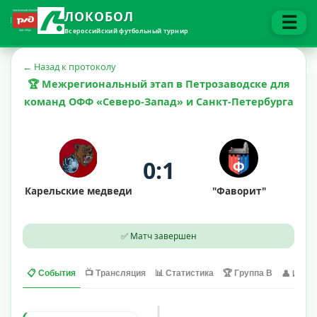
ЛОКОБОЛ
☰
Всероссийский футбольный турнир
← Назад к протоколу
🏆 Межрегиональный этап в Петрозаводске для
команд ОФФ «Северо-Запад» и Санкт-Петербурга
0:1
Карельские медведи
"Фаворит"
✅ Матч завершен
📋 События
📺 Трансляция
📊 Статистика
🏆 Группа В
👤 Игрок