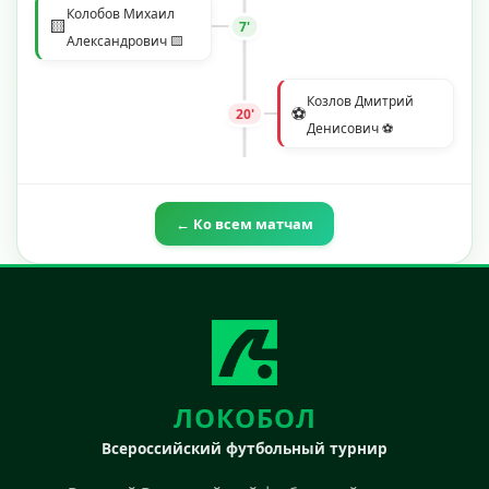
Колобов Михаил
🟨
7'
Александрович 🟨
Козлов Дмитрий
⚽
20'
Денисович ⚽
← Ко всем матчам
ЛОКОБОЛ
Всероссийский футбольный турнир