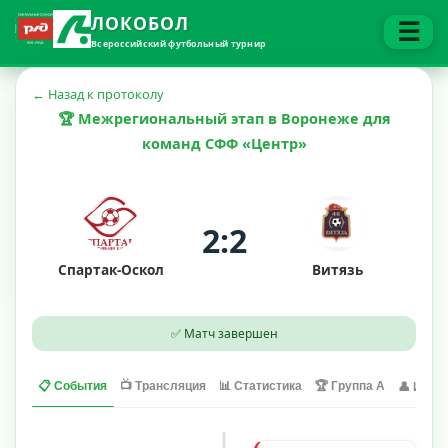
ЛОКОБОЛ
☰
Всероссийский футбольный турнир
← Назад к протоколу
🏆 Межрегиональный этап в Воронеже для
команд СФФ «Центр»
2:2
Спартак-Оскол
Витязь
✅ Матч завершен
📋 События
📺 Трансляция
📊 Статистика
🏆 Группа A
👤 Игрок