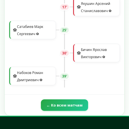
Якушин Арсений
⚽
17'
Станиславович ⚽
Сатабиев Марк
⚽
25'
Сергеевич ⚽
Бичин Ярослав
⚽
30'
Викторович ⚽
Набоков Роман
⚽
39'
Дмитриевич ⚽
← Ко всем матчам