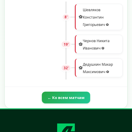
Шевляков
⚽
8'
Константин
Григорьевич ⚽
Чернов Никита
⚽
19'
Иванович ⚽
Дедушкин Макар
⚽
32'
Максимович ⚽
← Ко всем матчам